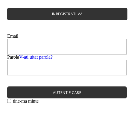
Bocanci Dama
Cizme
Platforme
INREGISTRATI-VA
Best Sales
Sandale
Mocasini
Papuci
Email
Balerini
Genți
Bărbați
Copii
Parola
V-ati uitat parola?
Super Sale
Meniu
Femei
Barbati
Copii
AUTENTIFICARE
Meniu
tine-ma minte
Noutati
Încălțăminte
Încălțăminte
Pantofi cu toc
Sandale
Papuci