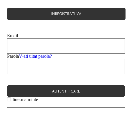
Bocanci Dama
Cizme
Platforme
INREGISTRATI-VA
Best Sales
Sandale
Mocasini
Papuci
Email
Balerini
Genți
Bărbați
Copii
Parola
V-ati uitat parola?
Super Sale
Meniu
Femei
Barbati
Copii
AUTENTIFICARE
Meniu
tine-ma minte
Noutati
Încălțăminte
Încălțăminte
Pantofi cu toc
Sandale
Papuci