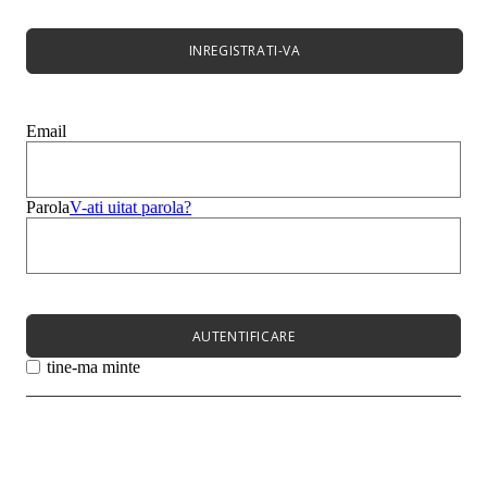
Bocanci Dama
Cizme
Platforme
INREGISTRATI-VA
Best Sales
Sandale
Mocasini
Papuci
Email
Balerini
Genți
Bărbați
Copii
Parola
V-ati uitat parola?
Super Sale
Meniu
Femei
Barbati
Copii
AUTENTIFICARE
Meniu
tine-ma minte
Noutati
Încălțăminte
Încălțăminte
Pantofi cu toc
Sandale
Papuci