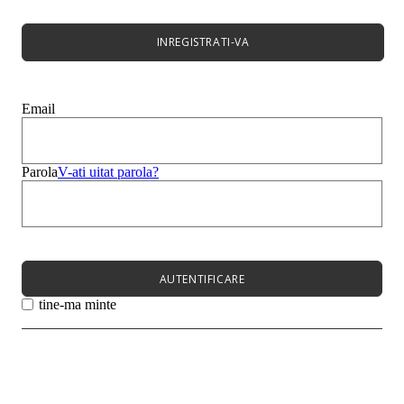
Bocanci Dama
Cizme
Platforme
INREGISTRATI-VA
Best Sales
Sandale
Mocasini
Papuci
Email
Balerini
Genți
Bărbați
Copii
Parola
V-ati uitat parola?
Super Sale
Meniu
Femei
Barbati
Copii
AUTENTIFICARE
Meniu
tine-ma minte
Noutati
Încălțăminte
Încălțăminte
Pantofi cu toc
Sandale
Papuci